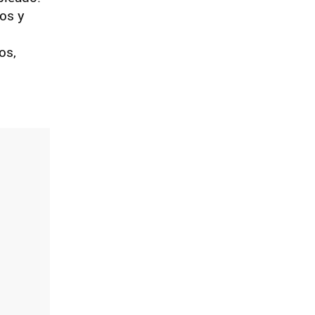
os y
os,