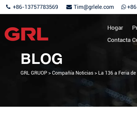
+86-13757783569
Tim@grlele.com
+86
Hogar
P
Contacta C
BLOG
GRL GRUOP
>
Compañía Noticias
>
La 136 a Feria de