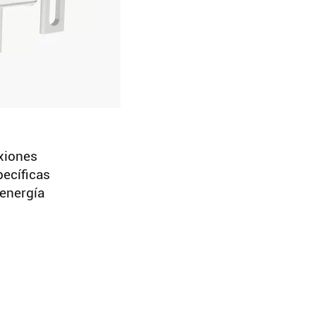
exiones
pecíficas
 energía