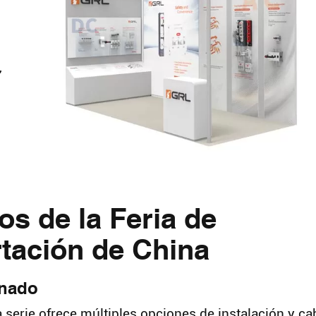
,
s de la Feria de
tación de China
onado
a serie ofrece múltiples opciones de instalación y ca