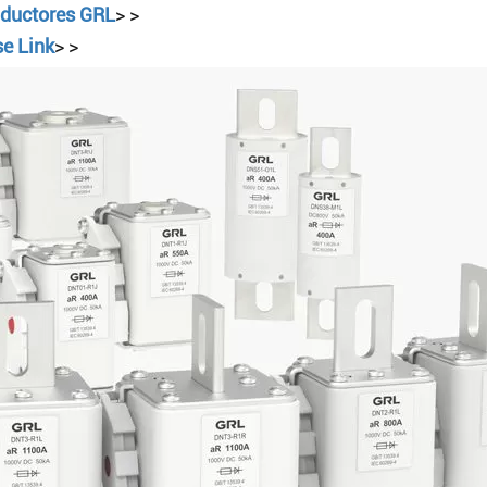
Busc
nductores GRL
> >
e Link
> >