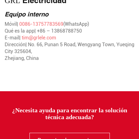
Electricidad
GRL
Equipo interno
Móvil|
0086-13757783569
(WhatsApp)
Qué es la app| +86 – 13868788750
E-mail|
tim@grlele.com
Dirección| No. 66, Punan 5 Road, Wengyang Town, Yueqing
City 325604,
Zhejiang, China
¿Necesita ayuda para encontrar la solución
técnica adecuada?