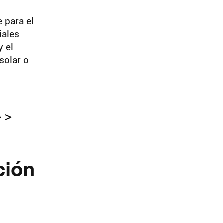
ar
 para el
iales
y el
solar o
> >
ción