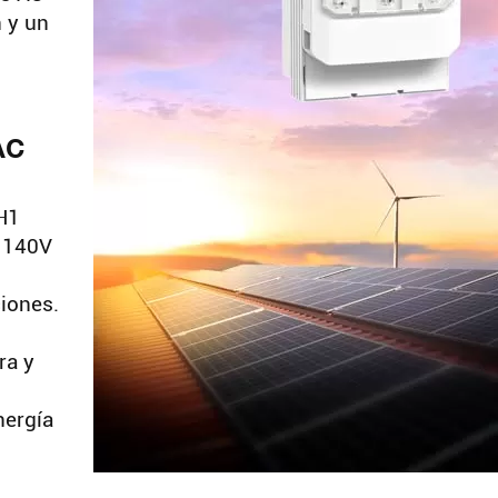
 y un
AC
NH1
 1140V
ciones.
ra y
nergía