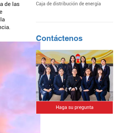
a de las
Caja de distribución de energía
e
la
ncia.
Contáctenos
Haga su pregunta