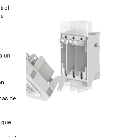
trol
de
a un
on
mas de
 que