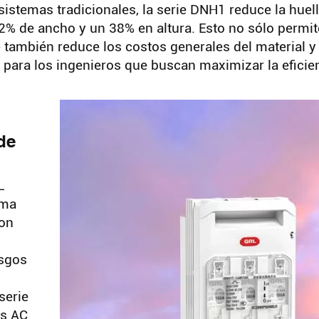
stemas tradicionales, la serie DNH1 reduce la huell
52% de ancho y un 38% en altura. Esto no sólo permit
e también reduce los costos generales del material y 
da para los ingenieros que buscan maximizar la eficie
de
L
ima
Con
esgos
serie
as AC