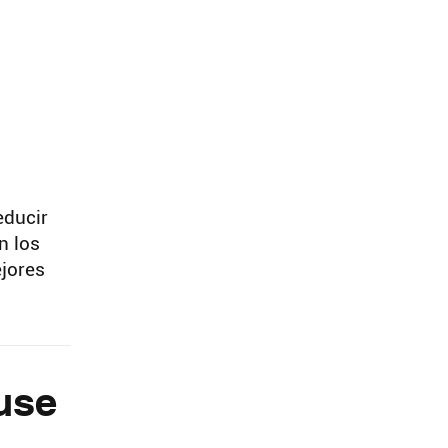
educir
n los
jores
use