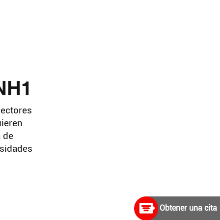
DNH1
nectores
uieren
a de
esidades
Obtener una cita