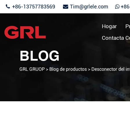
+86-13757783569
Tim@grlele.com
+86
Hogar
P
Contacta C
BLOG
GRL GRUOP
>
Blog de productos
>
Desconector del in