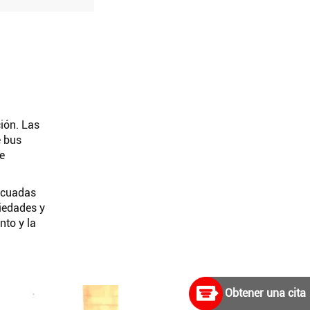
ción. Las
e bus
e
decuadas
piedades y
nto y la
Obtener una cita