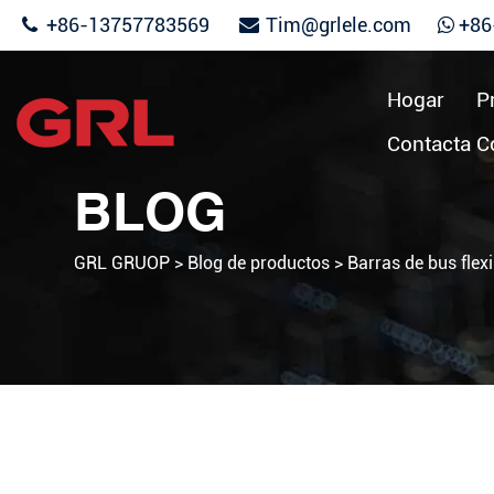
+86-13757783569
Tim@grlele.com
+86
Hogar
P
Contacta C
BLOG
GRL GRUOP
>
Blog de productos
>
Barras de bus flex