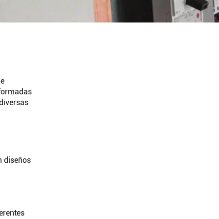
ar
le
 formadas
 diversas
en diseños
ferentes