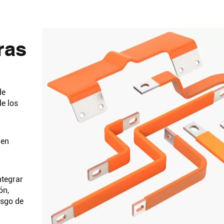
ras
de
e los
 en
ntegrar
ón,
esgo de