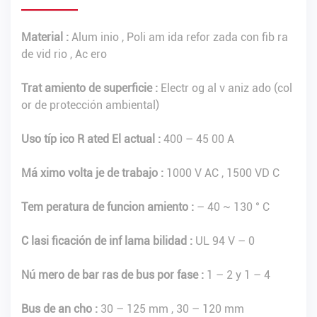
Material :
Alum inio , Poli am ida refor zada con fib ra
de vid rio , Ac ero
Trat amiento de superficie :
Electr og al v aniz ado (col
or de protección ambiental)
Uso típ ico R ated
El actual :
400 – 45 00 A
Má ximo volta je de trabajo :
1000 V AC , 1500 VD C
Tem peratura de funcion amiento :
– 40 ~ 130 ° C
C lasi ficación de inf lama bilidad :
UL 94 V – 0
Nú mero de bar ras de bus por fase :
1 – 2 y 1 – 4
Bus de an cho :
30 – 125 mm , 30 – 120 mm