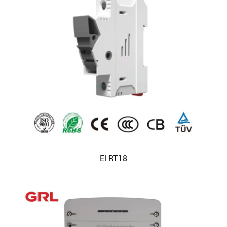
Buscar
El RT18
Buscar