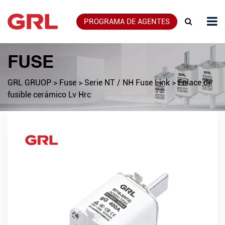
PROGRAMA DE AGENTES
FUSE
GRL GRUOP
>
Fuse
>
Serie NT / NH Fuse Link
>
Enlace de
fusible cerámico Lv Hrc