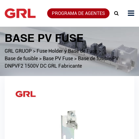
PROGRAMA DE AGENTES
BASE PV FUSE
GRL GRUOP
>
Fuse Holder y Base de Fuse
>
Base de fusible
>
Base PV Fuse
>
Base de fusible PV
DNPVF2 1500V DC GRL Fabricante