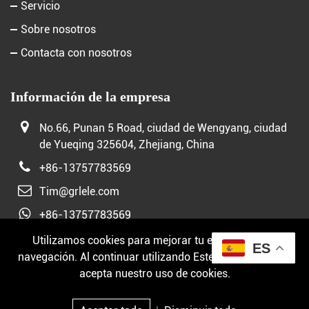
Servicio
Sobre nosotros
Contacta con nosotros
Información de la empresa
No.66, Punan 5 Road, ciudad de Wengyang, ciudad
de Yueqing 325604, Zhejiang, China
+86-13757783569
Tim@grlele.com
+86-13757783569
Utilizamos cookies para mejorar tu experiencia de
ES
navegación. Al continuar utilizando Este sitio web, usted
Derechos de autor © 2026 APOYO DE GRL POR:
JUNJ
acepta nuestro uso de cookies.
Política de privacidad