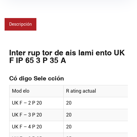
Descripción
Inter rup tor de ais lami ento UK
F IP 65 3 P 35 A
Có digo Sele cción
Mod elo
R ating actual
UK F – 2 P 20
20
UK F – 3 P 20
20
UK F – 4 P 20
20