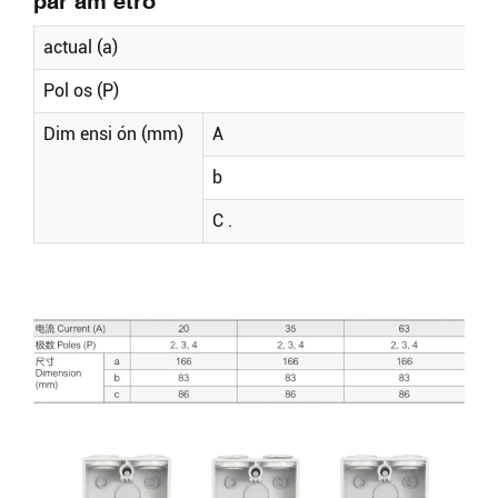
par ám etro
actual (a)
Pol os (P)
Dim ensi ón (mm)
A
b
C .
Buscar