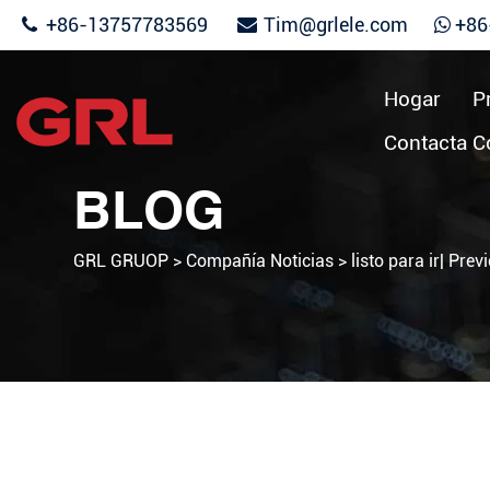
+86-13757783569
Tim@grlele.com
+86
Hogar
P
Contacta C
BLOG
GRL GRUOP
>
Compañía Noticias
>
listo para ir| Pre